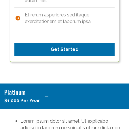
autem nisi.
Et rerum asperiores sed itaque
exercitationem et laborum ipsa.
Get Started
Platinum
$1,000 Per Year
Lorem ipsum dolor sit amet. Ut explicabo
adipisci in laborum perspiciatis ut iure dicta non