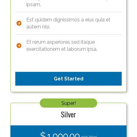
ipsam.
Est quidem dignissimos a eius quia et
autem nisi.
Et rerum asperiores sed itaque
exercitationem et laborum ipsa.
Get Started
Super!
Silver
$ 1,000.00
per Year